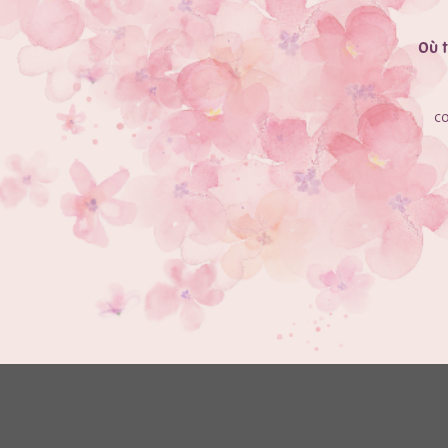
Où t
c