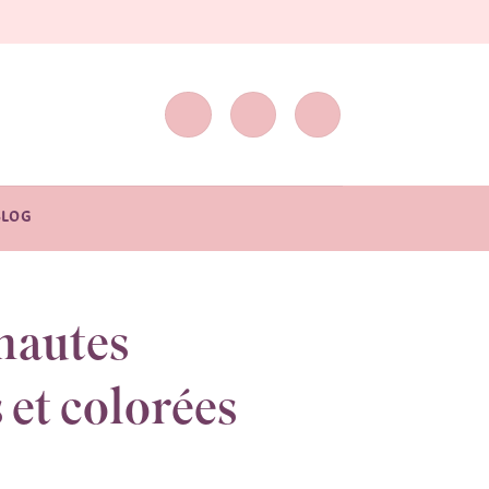
BLOG
hautes
 et colorées