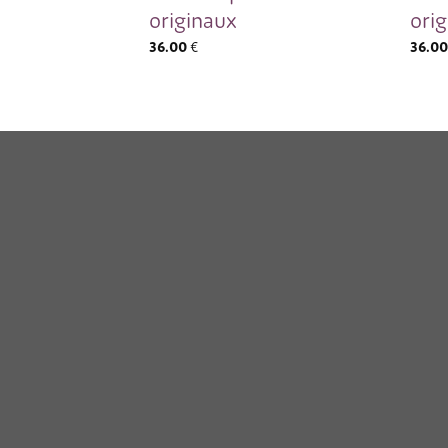
originaux
orig
36.00
€
36.0
Où 
c