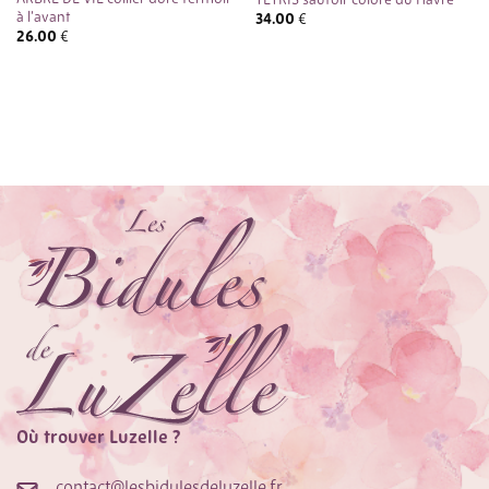
TETRIS sautoir coloré du Havre
à l’avant
34.00
€
26.00
€
Où trouver Luzelle ?