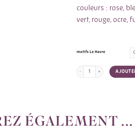
couleurs :
rose
,
bl
vert
,
rouge
,
ocre
,
f
motifs Le Havre
quantité de SAINTE CECILE co
AJOUTE
EZ ÉGALEMENT ...