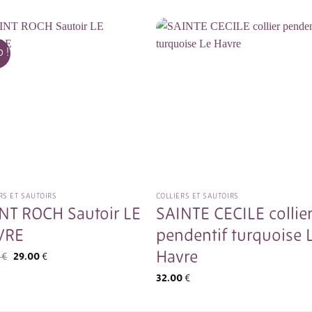
 !
RS ET SAUTOIRS
COLLIERS ET SAUTOIRS
NT ROCH Sautoir LE
SAINTE CECILE collie
VRE
pendentif turquoise 
Havre
Le
Le
0
€
29.00
€
prix
prix
initial
actuel
32.00
€
était :
est :
34.00 €.
29.00 €.