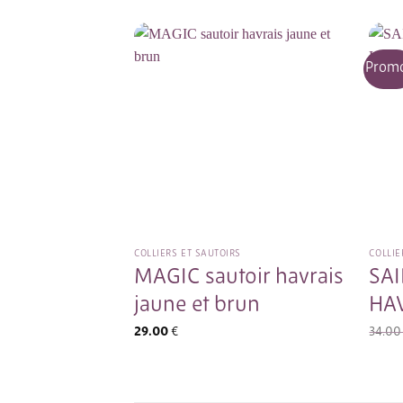
Promo
COLLIERS ET SAUTOIRS
COLLIE
MAGIC sautoir havrais
SAI
jaune et brun
HA
29.00
€
34.0