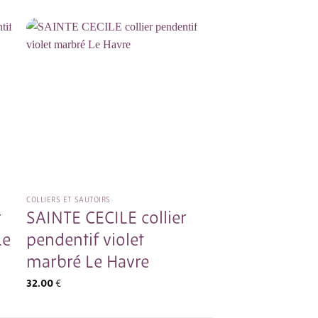
COLLIERS ET SAUTOIRS
COLLIERS ET SAUTOIRS
r
SAINTE CECILE collier
CALISTA collie
Le
pendentif violet
acier doré et p
marbré Le Havre
colorées
32.00
€
26.00
€