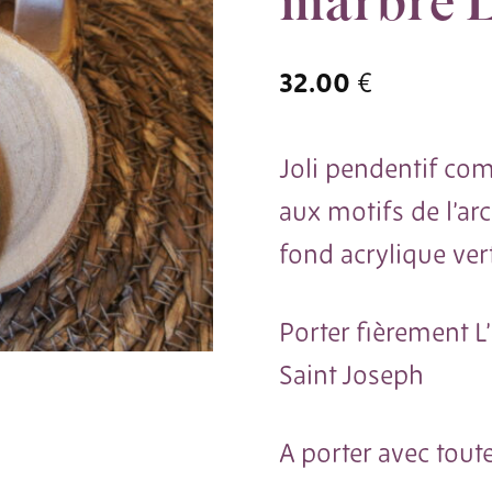
marbré 
32.00
€
Joli pendentif co
aux motifs de l’arc
fond acrylique ve
Porter fièrement L’
Saint Joseph
A porter avec tout