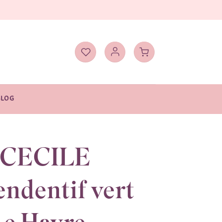
BLOG
 CECILE
endentif vert