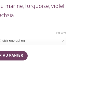
eu marine
,
turquoise
,
violet
,
uchsia
EFFACER
llier pendentif vert marbré Le Havre
R AU PANIER